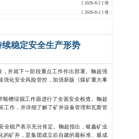
[ 2026-8-2 ]
张传军检查指导普
[ 2026-8-2 ]
张传军主持召开普
[ 2026-8-1 ]
张传军率调研组赴
[ 2026-7-31 ]
张传军率调研组
[ 2026-7-31 ]
新疆公司检查组
持续稳定安全生产形势
[ 2026-7-15 ]
张书瑞率检查组
[ 2026-7-13 ]
张传军主持召开
[ 2026-7-9 ]
孙文凯率检查组到
查，并就下一阶段重点工作作出部署。鞠超强
[ 2026-7-2 ]
张书瑞率检查组到
持续强化安全风险管控，加强新版《煤矿重大事
[ 2026-6-26 ]
孙文凯带队赴宏达
[ 2026-6-25 ]
孙文凯率队到银
带顺槽综掘工作面进行了全面安全检查。鞠超
[ 2026-6-10 ]
孙文凯到银鑫矿
等工作，并详细了解了矿井设备管理和瓦斯管
[ 2026-6-9 ]
孙文凯到普阳矿业
[ 2026-6-5 ]
张书瑞到普阳矿业
安全稳产表示充分肯定。鞠超指出，银鑫矿业
[ 2026-6-4 ]
新疆维吾尔自治区
杆化的矿井，是集团成立后自建的最标准、最成