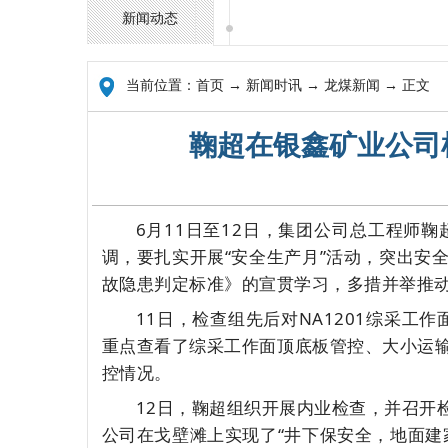
新闻动态
当前位置：
首页
→ 新闻时讯 → 龙煤新闻 → 正文
鞠超在银鑫矿业公司
6
月
11
日至
12
日，集团公司总工程师鞠
调，要扎实开展“安全生产月”活动，突出安
故隐患判定标准》的宣贯学习，多措并举推
11
日，检查组先后对
NA1201
综采工作
重点查看了综采工作面顶底板管控、大小运
控情况。
12
日，鞠超组织开展内业检查，并召开
公司在戈壁滩上实现了“井下保安全，地面建