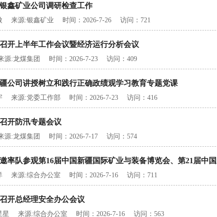
银鑫矿业公司调研检查工作
 来源:银鑫矿业 时间：2026-7-26 访问：721
召开上半年工作会议暨经济运行分析会议
源:龙煤集团 时间：2026-7-23 访问：409
疆公司讲授树立和践行正确政绩观学习教育专题党课
 来源:党委工作部 时间：2026-7-23 访问：416
召开防汛专题会议
源:龙煤集团 时间：2026-7-17 访问：574
邀率队参观第16届中国新疆国际矿业与装备博览会、第21届中
 来源:综合办公室 时间：2026-7-16 访问：711
召开总经理安全办公会议
星 来源:综合办公室 时间：2026-7-16 访问：563