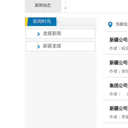
新闻动态
新闻时讯
当前位
龙煤新闻
新疆公司
新疆龙煤
作者：程昌
新疆公司
作者：张佳
集团公司
作者： 来
新疆公司
作者：李星