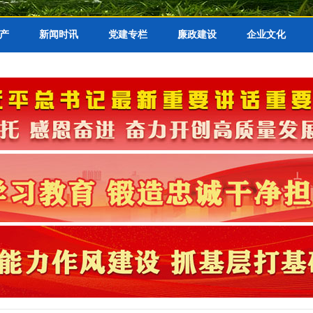
产
新闻时讯
党建专栏
廉政建设
企业文化